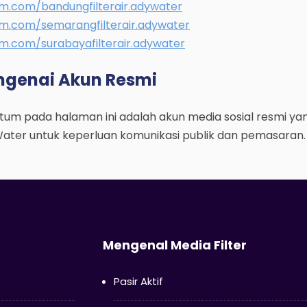
m.com/bandungfilterair.adywater
am.com/semarangfilterair.adywater
m.com/surabayafilterair.adywater
ngenai Akun Resmi
m pada halaman ini adalah akun media sosial resmi yang 
Water untuk keperluan komunikasi publik dan pemasaran.
Mengenal Media Filter
Pasir Aktif