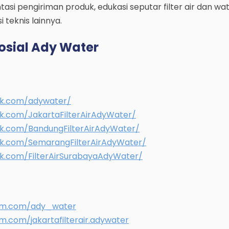
si pengiriman produk, edukasi seputar filter air dan wa
 teknis lainnya.
osial Ady Water
ok.com/adywater/
k.com/JakartaFilterAirAdyWater/
k.com/BandungFilterAirAdyWater/
k.com/SemarangFilterAirAdyWater/
k.com/FilterAirSurabayaAdyWater/
ram.com/ady_water
m.com/jakartafilterair.adywater