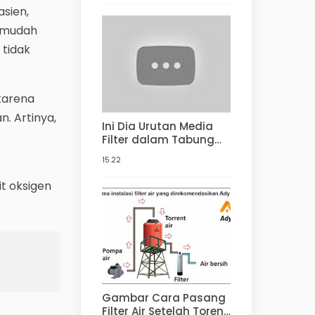
asien,
g mudah
 tidak
karena
. Artinya,
Ini Dia Urutan Media
Filter dalam Tabung
Filter Air FRP
15.22
t oksigen
Gambar Cara Pasang
Filter Air Setelah Toren