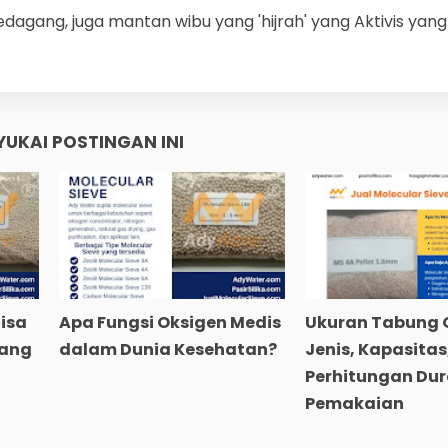
edagang, juga mantan wibu yang 'hijrah' yang Aktivis yang
UKAI POSTINGAN INI
isa
Apa Fungsi Oksigen Medis
Ukuran Tabung 
yang
dalam Dunia Kesehatan?
Jenis, Kapasitas
Perhitungan Dur
Pemakaian