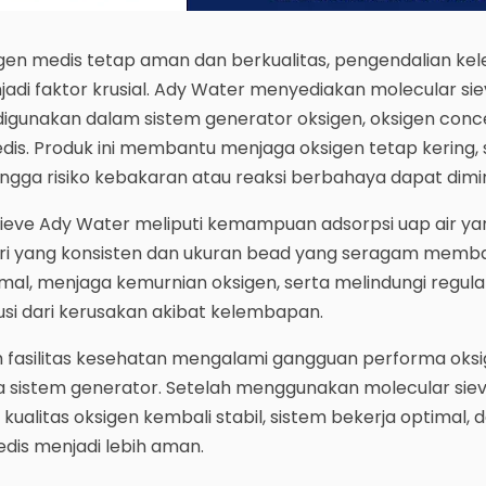
gen medis tetap aman dan berkualitas, pengendalian k
adi faktor krusial. Ady Water menyediakan molecular si
 digunakan dalam sistem generator oksigen, oksigen conc
edis. Produk ini membantu menjaga oksigen tetap kering, s
ngga risiko kebakaran atau reaksi berbahaya dapat dimi
ieve Ady Water meliputi kemampuan adsorpsi uap air yan
 pori yang konsisten dan ukuran bead yang seragam memb
mal, menjaga kemurnian oksigen, serta melindungi regula
ibusi dari kerusakan akibat kelembapan.
ah fasilitas kesehatan mengalami gangguan performa oksi
 sistem generator. Setelah menggunakan molecular sie
, kualitas oksigen kembali stabil, sistem bekerja optimal, 
is menjadi lebih aman.