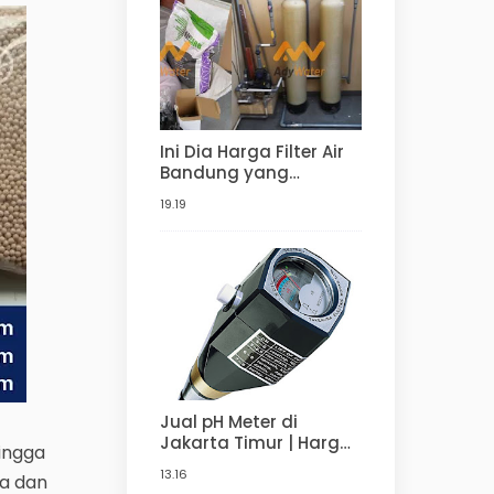
Murah
Ini Dia Harga Filter Air
Bandung yang
Terjangkau,
19.19
Berkualitas, dan Bisa
Pasang di Rumah
Anda | Penjernih Air
Berkualitas dari ady
water
Jual pH Meter di
Jakarta Timur | Harga
ingga
pH Meter Tanah merek
13.16
a dan
Takemura DM5