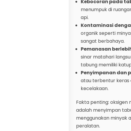
Kebocoran pada tab
menumpuk di ruangan 
api.
Kontaminasi denga
organik seperti miny
sangat berbahaya.
Pemanasan berlebih
sinar matahari langs
tabung memiliki kat
Penyimpanan dan p
atau terbentur keras
kecelakaan.
Fakta penting: oksigen
adalah menyimpan tabung
menggunakan minyak ata
peralatan.