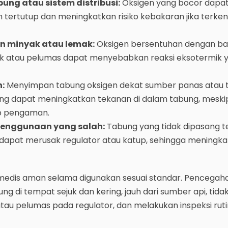
ung atau sistem distribusi:
Oksigen yang bocor dapa
tertutup dan meningkatkan risiko kebakaran jika terke
n minyak atau lemak:
Oksigen bersentuhan dengan b
ak atau pelumas dapat menyebabkan reaksi eksotermik 
:
Menyimpan tabung oksigen dekat sumber panas atau 
ung dapat meningkatkan tekanan di dalam tabung, meski
up pengaman.
enggunaan yang salah:
Tabung yang tidak dipasang te
 dapat merusak regulator atau katup, sehingga meningkat
 medis aman selama digunakan sesuai standar. Pencega
 di tempat sejuk dan kering, jauh dari sumber api, tida
u pelumas pada regulator, dan melakukan inspeksi rut