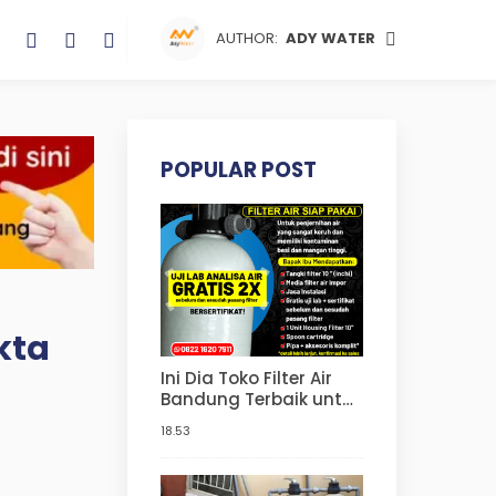
AUTHOR:
ADY WATER
POPULAR POST
kta
Ini Dia Toko Filter Air
Bandung Terbaik untuk
Solusi Filter Air Bapak
18.53
Ibu | Jual Tabung Filter
Air, Paket Penjernih Air |
Harga Filter Air Sumur