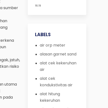
t
di Bandung | Jasa
16.19
na sumber
Pasang Filter Air
Terdekat di Bandung
ahan
yang
LABELS
terkena
air orp meter
pun
alasan garnet sand
gak, jatuh,
alat cek kekeruhan
kan risiko
air
alat cek
han utama
kondukstivitas air
k
alat hitung
in pada
kekeruhan