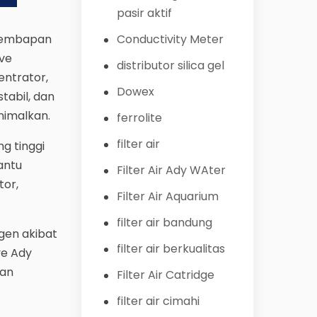
pasir aktif
elembapan
Conductivity Meter
eve
distributor silica gel
entrator,
Dowex
tabil, dan
nimalkan.
ferrolite
filter air
g tinggi
antu
Filter Air Ady WAter
tor,
Filter Air Aquarium
filter air bandung
gen akibat
filter air berkualitas
ve Ady
dan
Filter Air Catridge
filter air cimahi